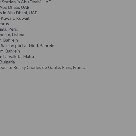
e Station in Abu Dhabi, UAE
, Abu Dhabi, UAE
s in Abu Dhabi, UAE
n Kuwait, Kuwait
yprus
ima, Perú.
orto, Lisboa
n, Bahrein
n Salman port at Hidd, Bahrein
sm, Bahrein
n La Valleta, Malta
 Bulgaria
erto Roissy Charles de Gaulle, Paris, Francia