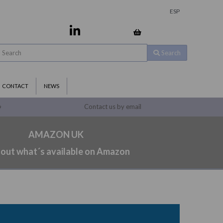
ESP
Search
CONTACT
NEWS
Contact us by email
9
AMAZON UK
 out what´s available on Amazon