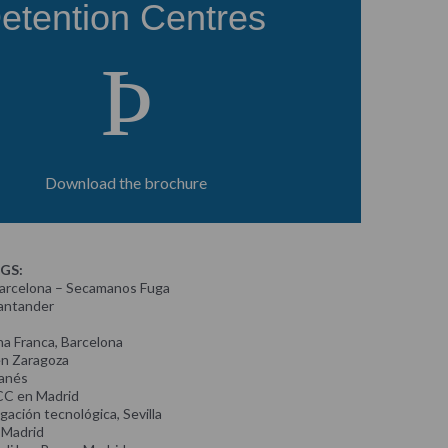
etention Centres
Þ
Download the brochure
GS:
arcelona – Secamanos Fuga
Santander
a Franca, Barcelona
 en Zaragoza
anés
CC en Madrid
gación tecnológica, Sevilla
 Madrid