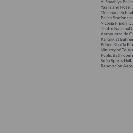
Al Shaabiya Polic
Yas Island Hotel
Musanada School
Police Stations i
Nicosia Prison, C
Teatro Nacional L
Aeropuerto de Op
Karting at Bahrei
Prince Khalifa Bi
Ministry of Touri
Public Bathroom i
Sofia Sports Hall,
Renovación Aeropu