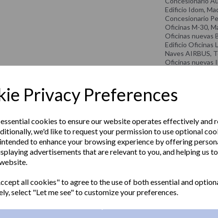
Concesionario Au
Edificio Idom, Ma
Concesionario Pe
Oficinas M-30, M
Oficinas nuevas 
Edificio Oficinas
Naves AIRBUS, T
Oficinas nuevas 
Aseos Banc de Sa
ie Privacy Preferences
RESTAURANTS
:
Hard Rock, Tener
La Burguería, Sa
Restaurantes Mu
 essential cookies to ensure our website operates effectively and 
Kentucky Fried C
ditionally, we'd like to request your permission to use optional coo
Burguer King
intended to enhance your browsing experience by offering person
CULTURAL FACIL
isplaying advertisements that are relevant to you, and helping us to
Centro parroquial
 website.
Palacio de Villasu
NS:
Centro Cívico el C
cept all cookies" to agree to the use of both essential and option
Teatre Condal Ba
ely, select "Let me see" to customize your preferences.
Museu de les Cul
, La Roca
Museo del Rock, 
Centre d’ Arts es