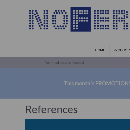
HOME
PRODUCT
Technical service request
This month´s PROMOTION
References