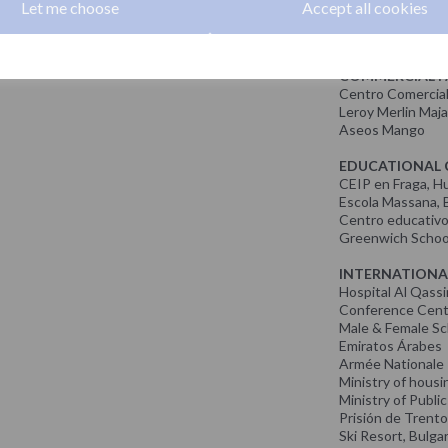
Museo del Esqui,
Let me choose
Accept all cookies
Iglesia San Jose, 
Biblioteca Nacion
COMMERCIAL FA
Centro Comercial
Leroy Merlin Maj
Aseos Mango
EDUCATIONAL 
CEIP en Fraga, H
Escola Massana, 
Centro educativo 
Greenwich School
INTERNATIONA
Hospital Al Qassi
Conference Cente
Male & Female S
Emiratos Árabes
Armée Nationale 
Ministry of housi
Ministry of Publi
Prisión de Trento,
Ski Resort, Bulgar