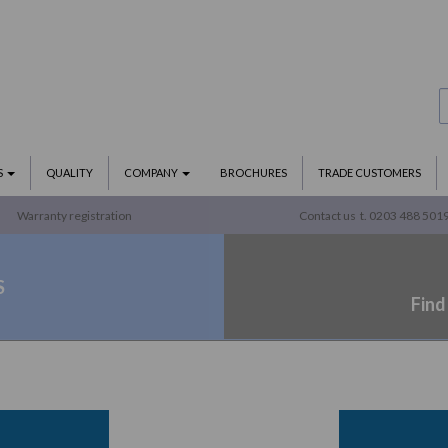
S
QUALITY
COMPANY
BROCHURES
TRADE CUSTOMERS
Warranty registration
Contact us
t. 0203 488 501
S
Find