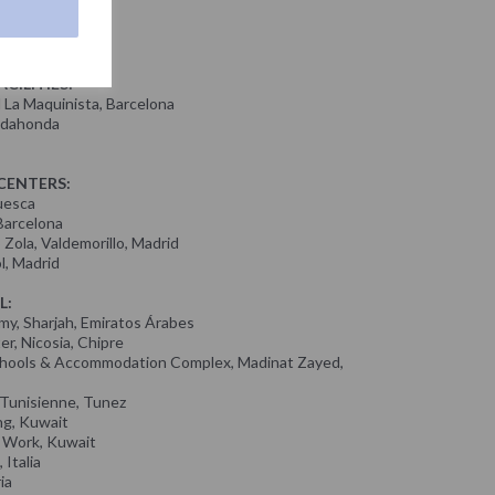
 Madrid
Alicante
al, Burgos
CILITIES:
 La Maquinista, Barcelona
adahonda
CENTERS:
uesca
Barcelona
Zola, Valdemorillo, Madrid
, Madrid
L:
my, Sharjah, Emiratos Árabes
r, Nicosia, Chipre
chools & Accommodation Complex, Madinat Zayed,
Tunisienne, Tunez
ng, Kuwait
c Work, Kuwait
 Italia
ia